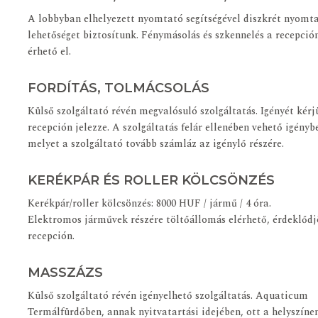
A lobbyban elhelyezett nyomtató segítségével diszkrét nyomta
lehetőséget biztosítunk. Fénymásolás és szkennelés a recepció
érhető el.
FORDÍTÁS, TOLMÁCSOLÁS
Külső szolgáltató révén megvalósuló szolgáltatás. Igényét kérj
recepción jelezze. A szolgáltatás felár ellenében vehető igényb
melyet a szolgáltató tovább számláz az igénylő részére.
KERÉKPÁR ÉS ROLLER KÖLCSÖNZÉS
Kerékpár/roller kölcsönzés: 8000 HUF / jármű / 4 óra.
Elektromos járművek részére töltőállomás elérhető, érdeklődj
recepción.
MASSZÁZS
Külső szolgáltató révén igényelhető szolgáltatás. Aquaticum
Termálfürdőben, annak nyitvatartási idejében, ott a helyszíne