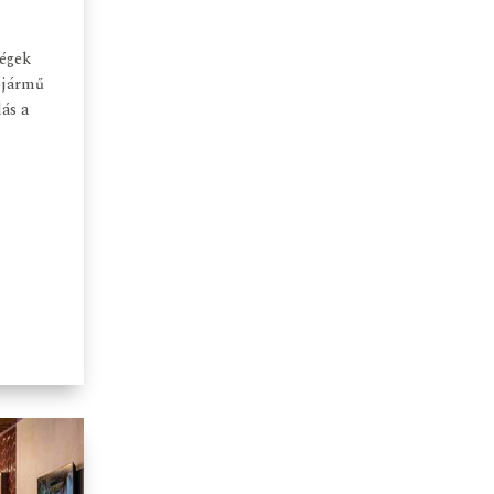
dégek
pjármű
lás a