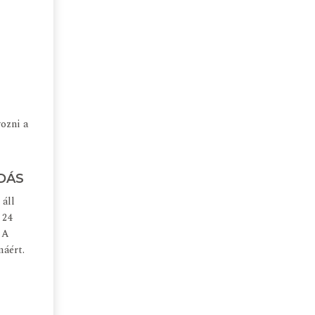
yozni a
DÁS
 áll
 24
 A
máért.