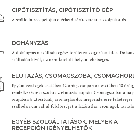
CIPŐTISZTÍTÁS, CIPŐTISZTÍTÓ GÉP
A szálloda recepcióján elérhető térítésmentes szolgáltatás
DOHÁNYZÁS
A dohányzás a szálloda egész területén szigorúan tilos. Dohán
szállodán kívül, az arra kijelölt helyen lehetséges.
ELUTAZÁS, CSOMAGSZOBA, CSOMAGHOR
Egyéni vendégek esetében 12 óráig, csoportok esetében 10 óráig
rendelkezésre a szoba az elutazás napján. Csomagszobát a nap
órájában biztosítunk, csomaghordás megrendelésre lehetséges.
szálloda nem vállal felelősséget a lezáratlan csomagok tartal
EGYÉB SZOLGÁLTATÁSOK, MELYEK A
RECEPCIÓN IGÉNYELHETŐK