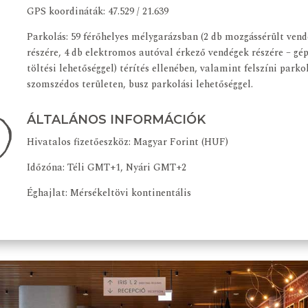
GPS koordináták: 47.529 / 21.639
Parkolás: 59 férőhelyes mélygarázsban (2 db mozgássérült ven
részére, 4 db elektromos autóval érkező vendégek részére – gé
töltési lehetőséggel) térítés ellenében, valamint felszíni parko
szomszédos területen, busz parkolási lehetőséggel.
ÁLTALÁNOS INFORMÁCIÓK
Hivatalos fizetőeszköz: Magyar Forint (HUF)
Időzóna: Téli GMT+1, Nyári GMT+2
Éghajlat: Mérsékeltövi kontinentális