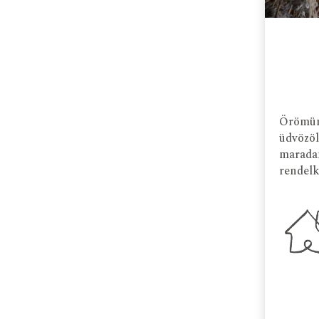
Örömünk
üdvözöl
maradan
rendelk