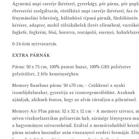
Ágynemű napi cseréje (kérésre), gyerekágy, pót párna, pót papl
ébresztési szolgáltatás, törölköző napi cseréje (kérésre), fax és
fénymásolási lehetőség, különböző típusú párnák, fürdőköntös
kérésre, adapter, mobil töltőkábelek (letét ellenében), varróké
fogkefe, fogkrém, fésű, borotva, testápoló, esernyő, babafelszer
0-24 órás nyitvatartás.
EXTRA PÁRNÁK
Párna: 50 x 75 cm, 100% pamut huzat, 100% GRS poliészter
golyótöltet, 2 féle keménységben
Memory Bambusz párna: 50 x70 cm; – Csökkenti a nyaki
izomfájdalmakat, gyorsítja az izomregenerálódást. Azoknak
ajánljuk, akiknek fontos, hogy az alvás társuljon a pihenéssel.
Memory Air Plus párna: 52 x 32 x 12 cm – A memory szivacs, 
néven viszkoelasztikus poliuretán hab, sűrűsége lényegesen m
a hagyományos szivacsokénál. Ezáltal a memóriahabból készü
párna minden használat után visszanyeri eredeti formáját. Elő