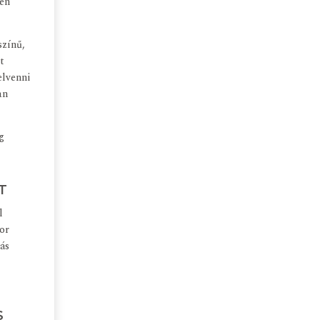
sen
színű,
t
elvenni
an
g
T
l
or
tás
S