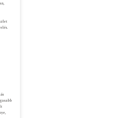
an,
szlet
elés.
más
agasabb
lt
nye,