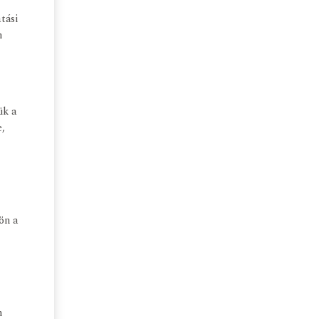
tási
n
ük a
e,
ön a
n