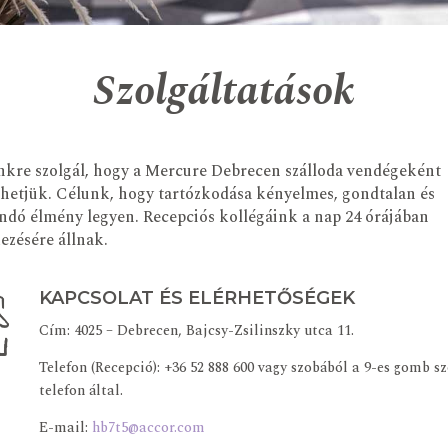
Szolgáltatások
re szolgál, hogy a Mercure Debrecen szálloda vendégeként
hetjük. Célunk, hogy tartózkodása kényelmes, gondtalan és
dó élmény legyen. Recepciós kollégáink a nap 24 órájában
ezésére állnak.
KAPCSOLAT ÉS ELÉRHETŐSÉGEK
Cím: 4025 – Debrecen, Bajcsy-Zsilinszky utca 11.
Telefon (Recepció): +36 52 888 600 vagy szobából a 9-es gomb s
telefon által.
E-mail:
hb7t5@accor.com