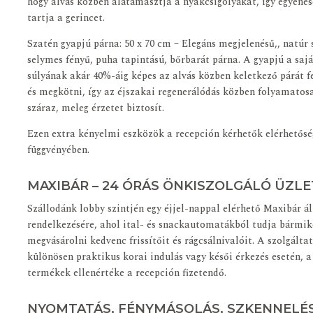
hogy alvás közben alátámasztja a nyakcsigolyákat, így egyene
tartja a gerincet.
Szatén gyapjú párna: 50 x 70 cm – Elegáns megjelenésű,, natúr 
selymes fényű, puha tapintású, bőrbarát párna. A gyapjú a sajá
súlyának akár 40%-áig képes az alvás közben keletkező párát f
és megkötni, így az éjszakai regenerálódás közben folyamatos
száraz, meleg érzetet biztosít.
Ezen extra kényelmi eszközök a recepción kérhetők elérhetősé
függvényében.
MAXIBÁR – 24 ÓRÁS ÖNKISZOLGÁLÓ ÜZLE
Szállodánk lobby szintjén egy éjjel-nappal elérhető Maxibár ál
rendelkezésére, ahol ital- és snackautomatákból tudja bármik
megvásárolni kedvenc frissítőit és rágcsálnivalóit. A szolgálta
különösen praktikus korai indulás vagy késői érkezés esetén, a
termékek ellenértéke a recepción fizetendő.
NYOMTATÁS, FÉNYMÁSOLÁS, SZKENNELÉ