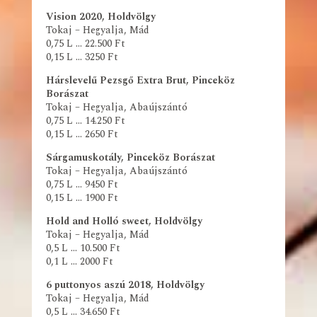
Vision 2020, Holdvölgy
Tokaj – Hegyalja, Mád
0,75 L … 22.500 Ft
0,15 L … 3250 Ft
Hárslevelű Pezsgő Extra Brut, Pinceköz
Borászat
Tokaj – Hegyalja, Abaújszántó
0,75 L … 14.250 Ft
0,15 L … 2650 Ft
Sárgamuskotály, Pinceköz Borászat
Tokaj – Hegyalja, Abaújszántó
0,75 L … 9450 Ft
0,15 L … 1900 Ft
Hold and Holló sweet, Holdvölgy
Tokaj – Hegyalja, Mád
0,5 L … 10.500 Ft
0,1 L … 2000 Ft
6 puttonyos aszú 2018, Holdvölgy
Tokaj – Hegyalja, Mád
0,5 L … 34.650 Ft