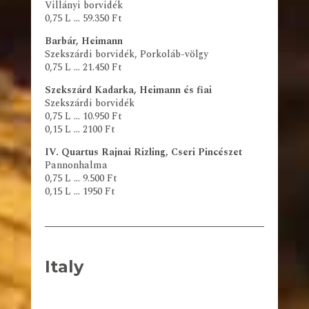
Villányi borvidék
0,75 L … 59.350 Ft
Barbár, Heimann
Szekszárdi borvidék, Porkoláb-völgy
0,75 L … 21.450 Ft
Szekszárd Kadarka, Heimann és fiai
Szekszárdi borvidék
0,75 L … 10.950 Ft
0,15 L … 2100 Ft
IV. Quartus Rajnai Rizling, Cseri Pincészet
Pannonhalma
0,75 L … 9.500 Ft
0,15 L … 1950 Ft
Italy