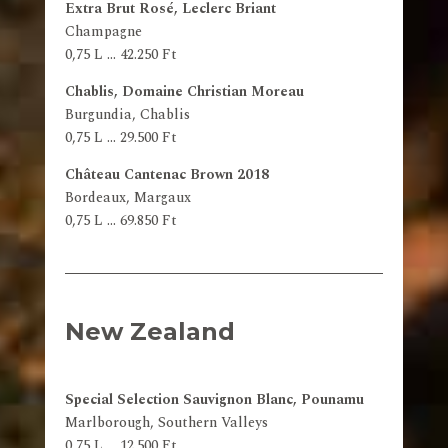
Extra Brut Rosé, Leclerc Briant
Champagne
0,75 L … 42.250 Ft
Chablis, Domaine Christian Moreau
Burgundia, Chablis
0,75 L … 29.500 Ft
Château Cantenac Brown 2018
Bordeaux, Margaux
0,75 L … 69.850 Ft
New Zealand
Special Selection Sauvignon Blanc, Pounamu
Marlborough, Southern Valleys
0,75 L … 12.500 Ft