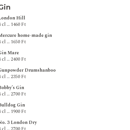
Gin
London Hill
4 cl … 1460 Ft
Mercure home-made gin
4 cl … 1650 Ft
Gin Mare
4 cl … 2400 Ft
Gunpowder Drumshanboo
4 cl … 2350 Ft
Bobby’s Gin
4 cl … 2700 Ft
Bulldog Gin
4 cl … 1900 Ft
No. 3 London Dry
4 cl … 2700 Ft