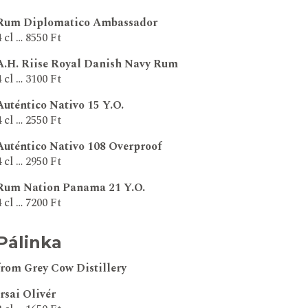
Rum Diplomatico Ambassador
4 cl … 8550 Ft
A.H. Riise Royal Danish Navy Rum
4 cl … 3100 Ft
Auténtico Nativo 15 Y.O.
4 cl … 2550 Ft
Auténtico Nativo 108 Overproof
4 cl … 2950 Ft
Rum Nation Panama 21 Y.O.
4 cl … 7200 Ft
Pálinka
from Grey Cow Distillery
Irsai Olivér