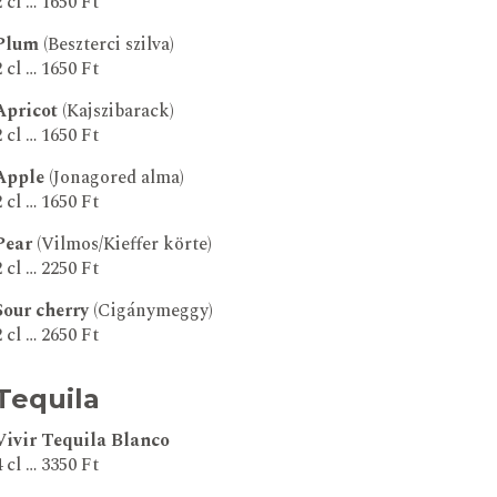
2 cl … 1650 Ft
Plum
(Beszterci szilva)
2 cl … 1650 Ft
Apricot
(Kajszibarack)
2 cl … 1650 Ft
Apple
(Jonagored alma)
2 cl … 1650 Ft
Pear
(Vilmos/Kieffer körte)
2 cl … 2250 Ft
Sour cherry
(Cigánymeggy)
2 cl … 2650 Ft
Tequila
Vivir Tequila Blanco
4 cl … 3350 Ft