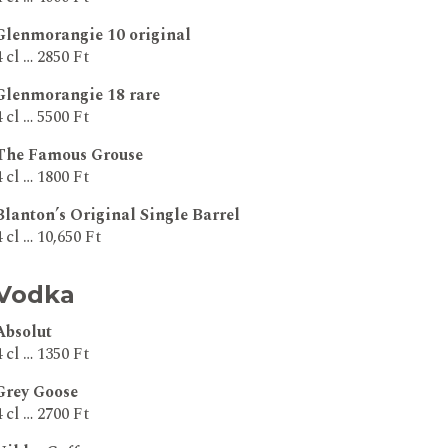
Glenmorangie 10 original
4 cl … 2850 Ft
Glenmorangie 18 rare
4 cl … 5500 Ft
The Famous Grouse
4 cl … 1800 Ft
Blanton’s Original Single Barrel
4 cl … 10,650 Ft
Vodka
Absolut
4 cl … 1350 Ft
Grey Goose
4 cl … 2700 Ft